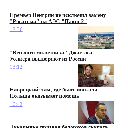
Премьер Венгрии не исключил замену
"Росатома" на АЭС "Пакш-2"
18:36
"Веселого молочника" Джастаса
Уолкера выдворяют из России
18:12
Навроцкий: там, где бьют москаля,
Польша оказывает помощь
16:42
Лукашенко призвал белорусов скупать