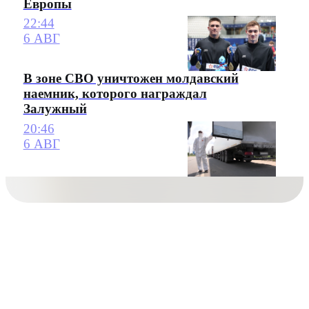
Европы
22:44
6 АВГ
В зоне СВО уничтожен молдавский
наемник, которого награждал
Залужный
20:46
6 АВГ