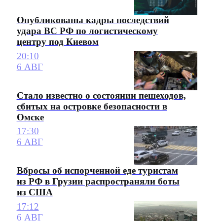
Опубликованы кадры последствий
удара ВС РФ по логистическому
центру под Киевом
20:10
6 АВГ
Стало известно о состоянии пешеходов,
сбитых на островке безопасности в
Омске
17:30
6 АВГ
Вбросы об испорченной еде туристам
из РФ в Грузии распространяли боты
из США
17:12
6 АВГ