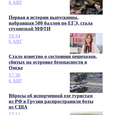
6 АВГ
Первая в истории выпускница,
набравшая 500 баллов по ЕГЭ, стала
студенткой МФТИ
19:34
6 АВГ
Стало известно о состоянии пешеходов,
сбитых на островке безопасности в
Омске
17:30
6 АВГ
Вбросы об испорченной еде туристам
из РФ в Грузии распространяли боты
из США
17:12