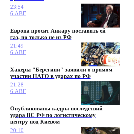
23:54
6 АВГ
Европа просит Анкару поставить ей
газ, но только не из РФ
21:49
6 АВГ
Хакеры "Берегини" заявили о прямом
участии НАТО в ударах по РФ
21:28
6 АВГ
Опубликованы кадры последствий
удара ВС РФ по логистическому
центру под Киевом
20:10