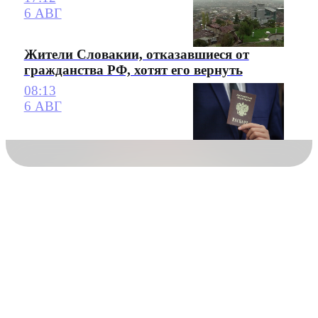
6 АВГ
Жители Словакии, отказавшиеся от
гражданства РФ, хотят его вернуть
08:13
6 АВГ