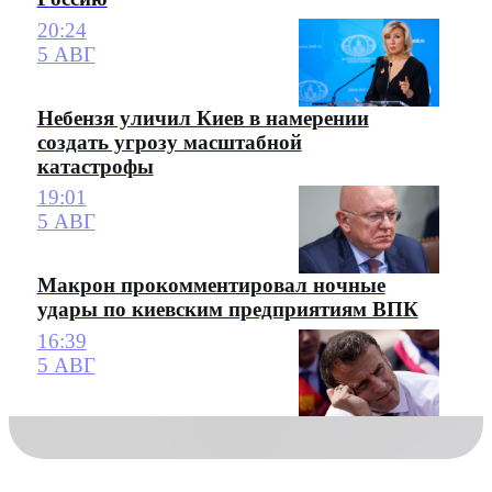
20:24
5 АВГ
Небензя уличил Киев в намерении
создать угрозу масштабной
катастрофы
19:01
5 АВГ
Макрон прокомментировал ночные
удары по киевским предприятиям ВПК
16:39
5 АВГ