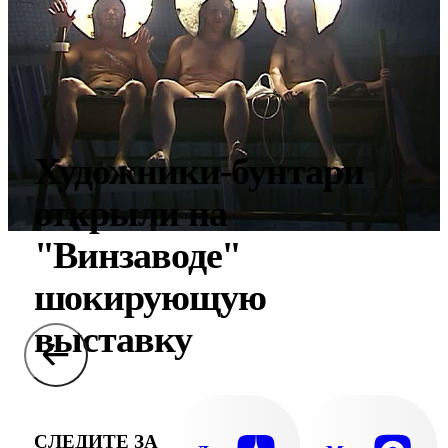
Художники-бунтари
открыли на
"Винзаводе"
шокирующую
выставку
СЛЕДИТЕ ЗА