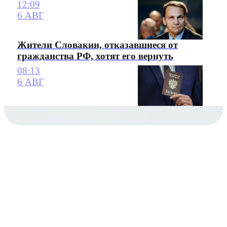
12:09
6 АВГ
Жители Словакии, отказавшиеся от
гражданства РФ, хотят его вернуть
08:13
6 АВГ