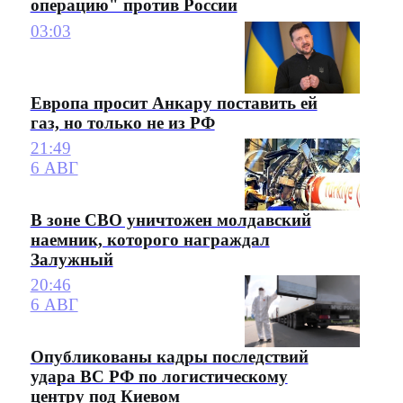
операцию" против России
03:03
Европа просит Анкару поставить ей
газ, но только не из РФ
21:49
6 АВГ
В зоне СВО уничтожен молдавский
наемник, которого награждал
Залужный
20:46
6 АВГ
Опубликованы кадры последствий
удара ВС РФ по логистическому
центру под Киевом