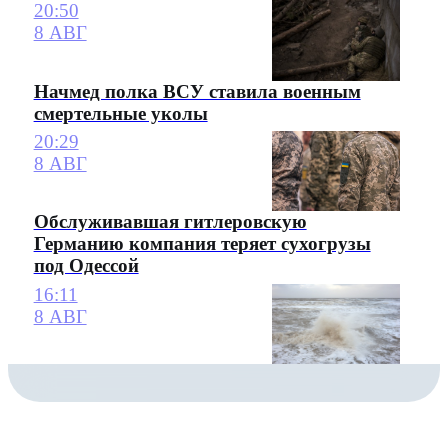
20:50
8 АВГ
Начмед полка ВСУ ставила военным
смертельные уколы
20:29
8 АВГ
Обслуживавшая гитлеровскую
Германию компания теряет сухогрузы
под Одессой
16:11
8 АВГ