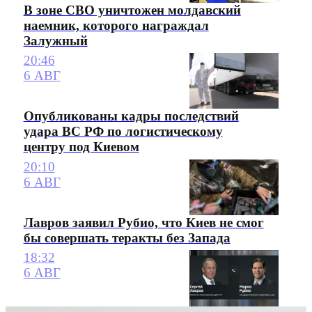
В зоне СВО уничтожен молдавский
наемник, которого награждал
Залужный
20:46
6 АВГ
Опубликованы кадры последствий
удара ВС РФ по логистическому
центру под Киевом
20:10
6 АВГ
Лавров заявил Рубио, что Киев не смог
бы совершать теракты без Запада
18:32
6 АВГ