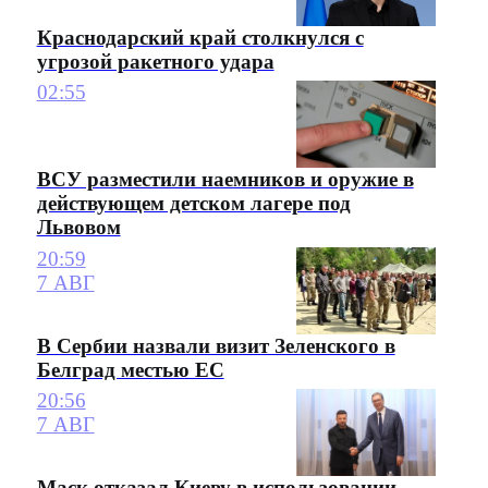
Краснодарский край столкнулся с
угрозой ракетного удара
02:55
ВСУ разместили наемников и оружие в
действующем детском лагере под
Львовом
20:59
7 АВГ
В Сербии назвали визит Зеленского в
Белград местью ЕС
20:56
7 АВГ
Маск отказал Киеву в использовании