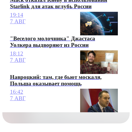
Starlink для атак вглубь России
19:14
7 АВГ
"Веселого молочника" Джастаса
Уолкера выдворяют из России
18:12
7 АВГ
Навроцкий: там, где бьют москаля,
Польша оказывает помощь
16:42
7 АВГ