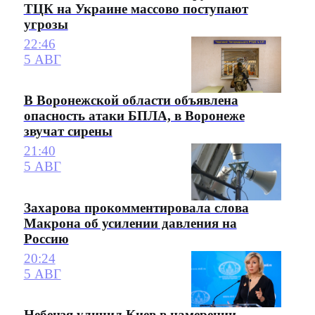
ТЦК на Украине массово поступают
угрозы
22:46
5 АВГ
В Воронежской области объявлена
опасность атаки БПЛА, в Воронеже
звучат сирены
21:40
5 АВГ
Захарова прокомментировала слова
Макрона об усилении давления на
Россию
20:24
5 АВГ
Небензя уличил Киев в намерении