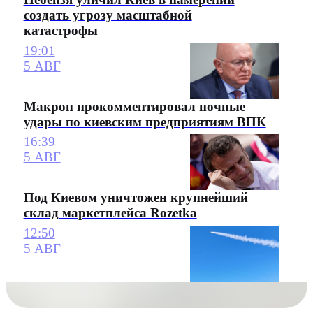
создать угрозу масштабной
катастрофы
19:01
5 АВГ
Макрон прокомментировал ночные
удары по киевским предприятиям ВПК
16:39
5 АВГ
Под Киевом уничтожен крупнейший
склад маркетплейса Rozetka
12:50
5 АВГ