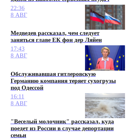
22:36
8 АВГ
Медведев рассказал, чем следует
заняться главе ЕК фон дер Ляйен
17:43
8 АВГ
Обслуживавшая гитлеровскую
Германию компания теряет сухогрузы
под Одессой
16:11
8 АВГ
"Веселый молочник" рассказал, куда
поедет из России в случае депортации
семьи