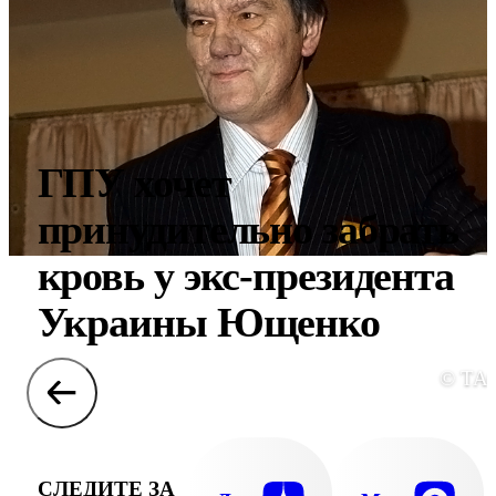
ГПУ хочет
принудительно забрать
кровь у экс-президента
Украины Ющенко
© ТА
СЛЕДИТЕ ЗА