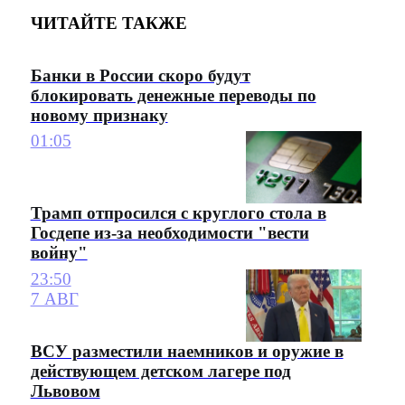
ЧИТАЙТЕ ТАКЖЕ
Банки в России скоро будут
блокировать денежные переводы по
новому признаку
01:05
Трамп отпросился с круглого стола в
Госдепе из-за необходимости "вести
войну"
23:50
7 АВГ
ВСУ разместили наемников и оружие в
действующем детском лагере под
Львовом