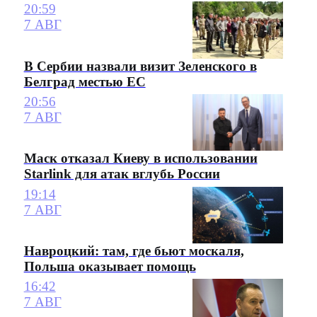
20:59
7 АВГ
В Сербии назвали визит Зеленского в
Белград местью ЕС
20:56
7 АВГ
Маск отказал Киеву в использовании
Starlink для атак вглубь России
19:14
7 АВГ
Навроцкий: там, где бьют москаля,
Польша оказывает помощь
16:42
7 АВГ