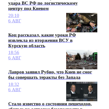
удара ВС РФ по логистическому
центру под Киевом
20:10
6 АВГ
Коц рассказал, какие уроки РФ
извлекла из вторжения ВСУ в
Курскую область
18:56
6 АВГ
Лавров заявил Рубио, что Киев не смог
бы совершать теракты без Запада
18:32
6 АВГ
Стало известно о состоянии пешеходов,