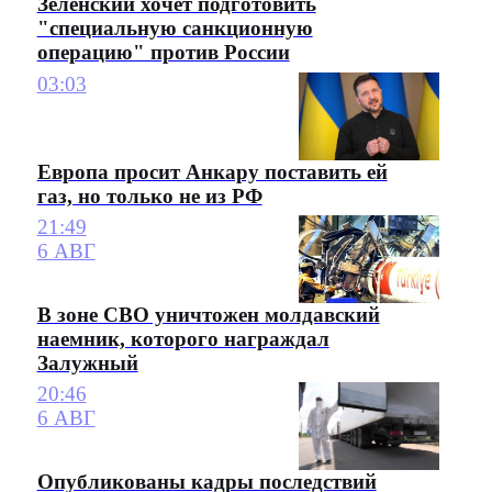
Зеленский хочет подготовить
"специальную санкционную
операцию" против России
03:03
Европа просит Анкару поставить ей
газ, но только не из РФ
21:49
6 АВГ
В зоне СВО уничтожен молдавский
наемник, которого награждал
Залужный
20:46
6 АВГ
Опубликованы кадры последствий