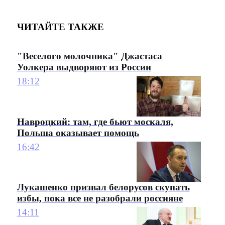
ЧИТАЙТЕ ТАКЖЕ
"Веселого молочника" Джастаса
Уолкера выдворяют из России
18:12
Навроцкий: там, где бьют москаля,
Польша оказывает помощь
16:42
Лукашенко призвал белорусов скупать
избы, пока все не разобрали россияне
14:11