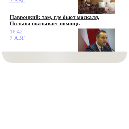
7 АВГ
Навроцкий: там, где бьют москаля,
Польша оказывает помощь
16:42
7 АВГ