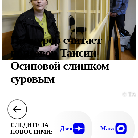
Прокурор считает
приговор Таисии
Осиповой слишком
суровым
© ТА
СЛЕДИТЕ ЗА
Дзен
Макс
НОВОСТЯМИ: