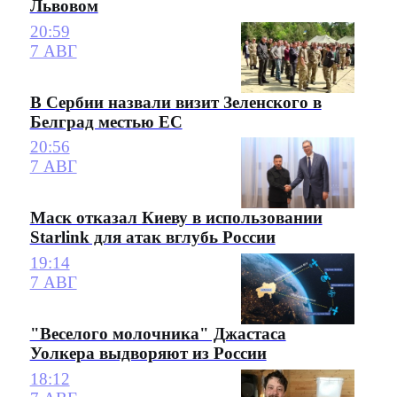
Львовом
20:59
7 АВГ
В Сербии назвали визит Зеленского в
Белград местью ЕС
20:56
7 АВГ
Маск отказал Киеву в использовании
Starlink для атак вглубь России
19:14
7 АВГ
"Веселого молочника" Джастаса
Уолкера выдворяют из России
18:12