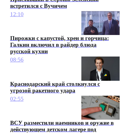
встретился с Вучичем
12:10
Пирожки с капустой, хрен и горчица:
Галкин включил в райдер блюда
русской кухни
08:56
Краснодарский край столкнулся с
угрозой ракетного удара
02:55
ВСУ разместили наемников и оружие в
действующем детском лагере под