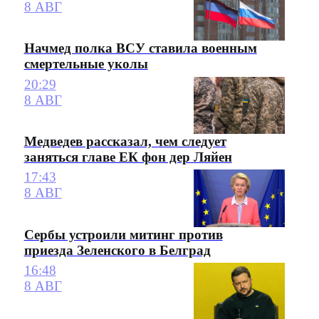
8 АВГ
Начмед полка ВСУ ставила военным
смертельные уколы
20:29
8 АВГ
Медведев рассказал, чем следует
заняться главе ЕК фон дер Ляйен
17:43
8 АВГ
Сербы устроили митинг против
приезда Зеленского в Белград
16:48
8 АВГ