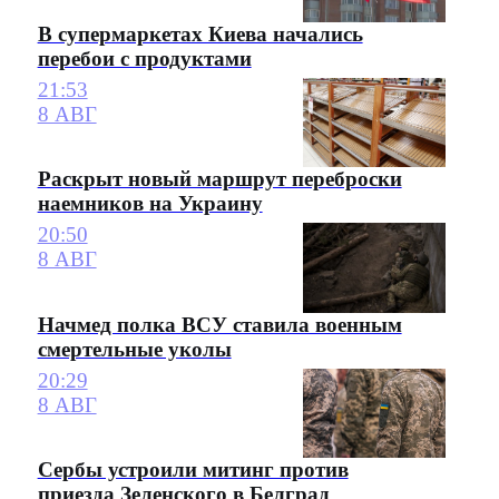
В супермаркетах Киева начались
перебои с продуктами
21:53
8 АВГ
Раскрыт новый маршрут переброски
наемников на Украину
20:50
8 АВГ
Начмед полка ВСУ ставила военным
смертельные уколы
20:29
8 АВГ
Сербы устроили митинг против
приезда Зеленского в Белград