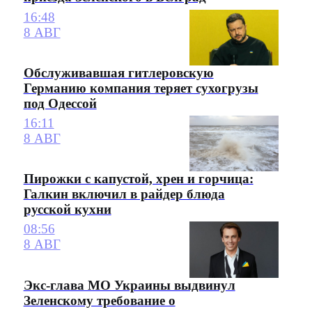
16:48
8 АВГ
Обслуживавшая гитлеровскую
Германию компания теряет сухогрузы
под Одессой
16:11
8 АВГ
Пирожки с капустой, хрен и горчица:
Галкин включил в райдер блюда
русской кухни
08:56
8 АВГ
Экс-глава МО Украины выдвинул
Зеленскому требование о