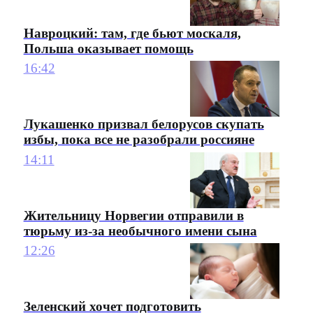
Навроцкий: там, где бьют москаля,
Польша оказывает помощь
16:42
Лукашенко призвал белорусов скупать
избы, пока все не разобрали россияне
14:11
Жительницу Норвегии отправили в
тюрьму из-за необычного имени сына
12:26
Зеленский хочет подготовить