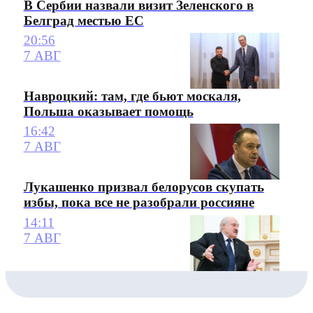
В Сербии назвали визит Зеленского в
Белград местью ЕС
20:56
7 АВГ
Навроцкий: там, где бьют москаля,
Польша оказывает помощь
16:42
7 АВГ
Лукашенко призвал белорусов скупать
избы, пока все не разобрали россияне
14:11
7 АВГ