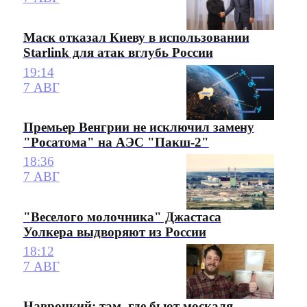
Маск отказал Киеву в использовании
Starlink для атак вглубь России
19:14
7 АВГ
Премьер Венгрии не исключил замену
"Росатома" на АЭС "Пакш-2"
18:36
7 АВГ
"Веселого молочника" Джастаса
Уолкера выдворяют из России
18:12
7 АВГ
Навроцкий: там, где бьют москаля,