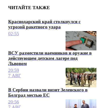
ЧИТАЙТЕ ТАКЖЕ
Краснодарский край столкнулся с
угрозой ракетного удара
02:55
ВСУ разместили наемников и оружие в
действующем детском лагере под
Львовом
20:59
7 АВГ
В Сербии назвали визит Зеленского в
Белград местью ЕС
20:56
7 АВГ