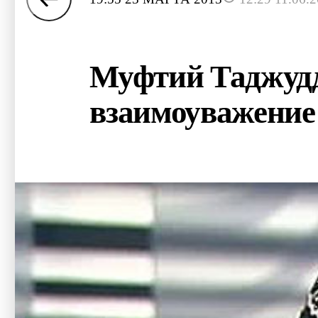
Муфтий Таджудд
взаимоуважение