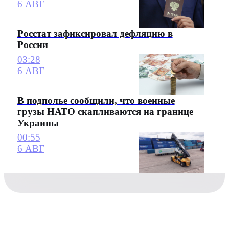
6 АВГ
Росстат зафиксировал дефляцию в
России
03:28
6 АВГ
В подполье сообщили, что военные
грузы НАТО скапливаются на границе
Украины
00:55
6 АВГ