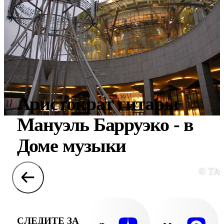
Аристократ гитары
Мануэль Барруэко - в
Доме музыки
© ТА
СЛЕДИТЕ ЗА