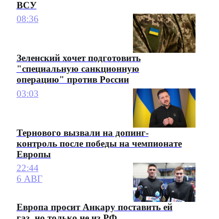
ВСУ
08:36
Зеленский хочет подготовить
"специальную санкционную
операцию" против России
03:03
Тернового вызвали на допинг-
контроль после победы на чемпионате
Европы
22:44
6 АВГ
Европа просит Анкару поставить ей
газ, но только не из РФ