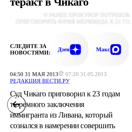
теракт в Чикаго
© РАНЕЕ ПРОКУРОР ПОТРЕБОВ
ПРИГОВОРИТЬ ЮРИЯ МЕРКИНДА К 21 ГО
ЗАКЛЮЧЕНИЯ В КОЛОНИИ СТРОГО
РЕЖИМА И ДОПОЛНИТЕЛЬНО НАЗНАЧИ
ОДИН ГОД ОГРАНИЧЕНИЯ СВОБОД
СЛЕДИТЕ ЗА
Дзен
Макс
НОВОСТЯМИ:
04:50 31 МАЯ 2013
07:20 31.05.2013
РЕДАКЦИЯ ВЕСТИ.РУ
Суд Чикаго приговорил к 23 годам
тюремного заключения
иммигранта из Ливана, который
сознался в намерении совершить