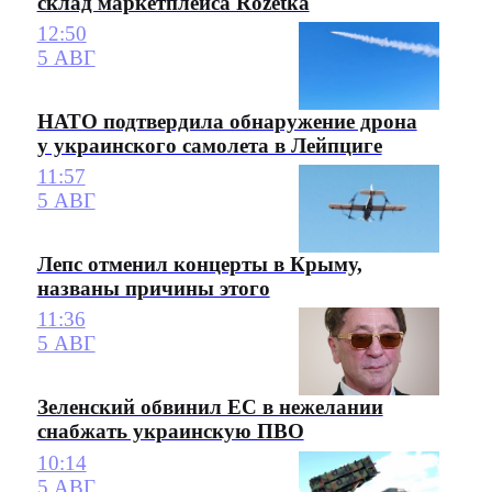
склад маркетплейса Rozetka
12:50
5 АВГ
НАТО подтвердила обнаружение дрона
у украинского самолета в Лейпциге
11:57
5 АВГ
Лепс отменил концерты в Крыму,
названы причины этого
11:36
5 АВГ
Зеленский обвинил ЕС в нежелании
снабжать украинскую ПВО
10:14
5 АВГ