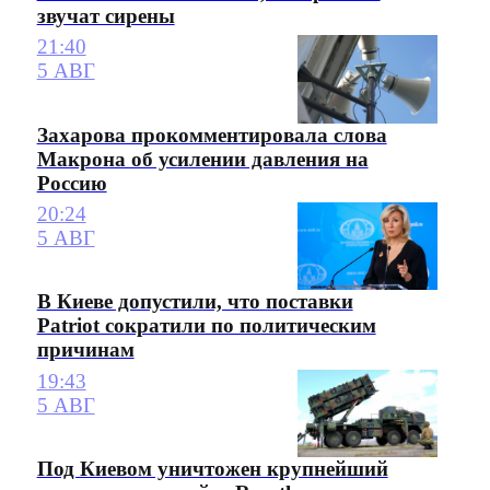
звучат сирены
21:40
5 АВГ
Захарова прокомментировала слова
Макрона об усилении давления на
Россию
20:24
5 АВГ
В Киеве допустили, что поставки
Patriot сократили по политическим
причинам
19:43
5 АВГ
Под Киевом уничтожен крупнейший