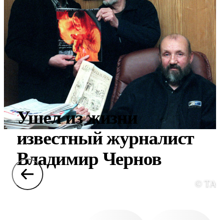
Ушел из жизни
известный журналист
Владимир Чернов
© ТА