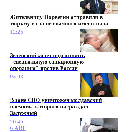
Жительницу Норвегии отправили в
тюрьму из-за необычного имени сына
12:26
Зеленский хочет подготовить
"специальную санкционную
операцию" против России
03:03
В зоне СВО уничтожен молдавский
наемник, которого награждал
Залужный
20:46
6 АВГ