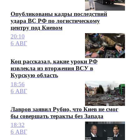
Опубликованы кадры последствий
удара ВС РФ по логистическому
центру под Киевом
20:10
6 АВГ
Коц рассказал, какие уроки РФ
извлекла из вторжения ВСУ в
Курскую область
18:56
6 АВГ
Лавров заявил Рубио, что Киев не смог
бы совершать теракты без Запада
18:32
6 АВГ