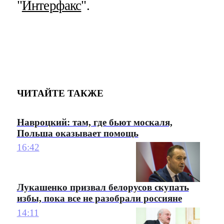
"
Интерфакс
".
ЧИТАЙТЕ ТАКЖЕ
Навроцкий: там, где бьют москаля,
Польша оказывает помощь
16:42
Лукашенко призвал белорусов скупать
избы, пока все не разобрали россияне
14:11