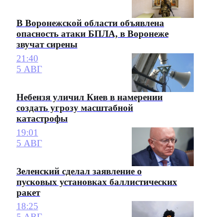
В Воронежской области объявлена
опасность атаки БПЛА, в Воронеже
звучат сирены
21:40
5 АВГ
Небензя уличил Киев в намерении
создать угрозу масштабной
катастрофы
19:01
5 АВГ
Зеленский сделал заявление о
пусковых установках баллистических
ракет
18:25
5 АВГ