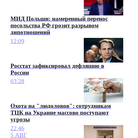
МИД Польши: намеренный перенос
посольства РФ грозит разрывом
дипотношений
12:09
Росстат зафиксировал дефляцию в
России
03:28
Охота на "людоловов": сотрудникам
ТЦК на Украине массово поступают
угрозы
22:46
5 АВГ