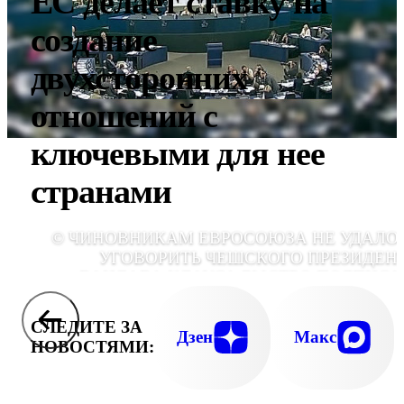
ЕС делает ставку на
создание
двухсторонних
отношений с
ключевыми для нее
странами
© ЧИНОВНИКАМ ЕВРОСОЮЗА НЕ УДАЛО
УГОВОРИТЬ ЧЕШСКОГО ПРЕЗИДЕН
ВАЦЛАВА КЛАУСА БЫСТРО ПОДПИСА
ЛИССАБОНСКИЙ ДОГОВ
СЛЕДИТЕ ЗА
Дзен
Макс
НОВОСТЯМИ: