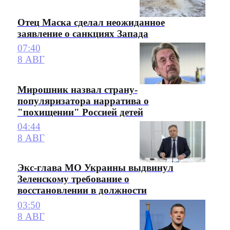
Отец Маска сделал неожиданное
заявление о санкциях Запада
07:40
8 АВГ
Мирошник назвал страну-
популяризатора нарратива о
"похищении" Россией детей
04:44
8 АВГ
Экс-глава МО Украины выдвинул
Зеленскому требование о
восстановлении в должности
03:50
8 АВГ