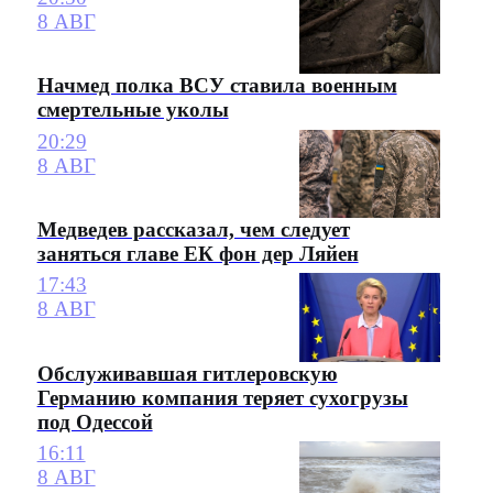
8 АВГ
Начмед полка ВСУ ставила военным
смертельные уколы
20:29
8 АВГ
Медведев рассказал, чем следует
заняться главе ЕК фон дер Ляйен
17:43
8 АВГ
Обслуживавшая гитлеровскую
Германию компания теряет сухогрузы
под Одессой
16:11
8 АВГ