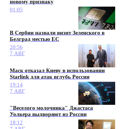
новому признаку
01:05
В Сербии назвали визит Зеленского в
Белград местью ЕС
20:56
7 АВГ
Маск отказал Киеву в использовании
Starlink для атак вглубь России
19:14
7 АВГ
"Веселого молочника" Джастаса
Уолкера выдворяют из России
18:12
7 АВГ