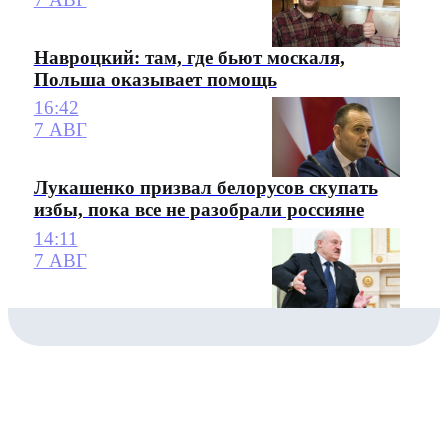
Навроцкий: там, где бьют москаля,
Польша оказывает помощь
16:42
7 АВГ
Лукашенко призвал белорусов скупать
избы, пока все не разобрали россияне
14:11
7 АВГ