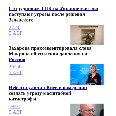
Сотрудникам ТЦК на Украине массово
поступают угрозы после решения
Зеленского
22:46
5 АВГ
Захарова прокомментировала слова
Макрона об усилении давления на
Россию
20:24
5 АВГ
Небензя уличил Киев в намерении
создать угрозу масштабной
катастрофы
19:01
5 АВГ