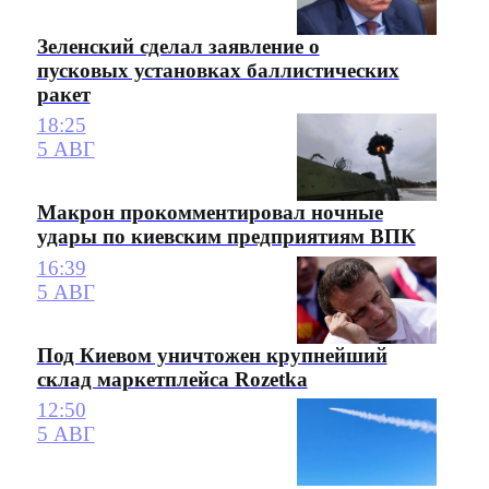
Зеленский сделал заявление о
пусковых установках баллистических
ракет
18:25
5 АВГ
Макрон прокомментировал ночные
удары по киевским предприятиям ВПК
16:39
5 АВГ
Под Киевом уничтожен крупнейший
склад маркетплейса Rozetka
12:50
5 АВГ