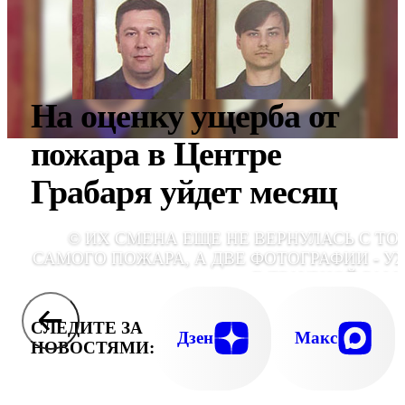
На оценку ущерба от
пожара в Центре
Грабаря уйдет месяц
© ИХ СМЕНА ЕЩЕ НЕ ВЕРНУЛАСЬ С ТО
САМОГО ПОЖАРА, А ДВЕ ФОТОГРАФИИ - У
В ТРАУРНОЙ РАМ
СЛЕДИТЕ ЗА
Дзен
Макс
НОВОСТЯМИ: