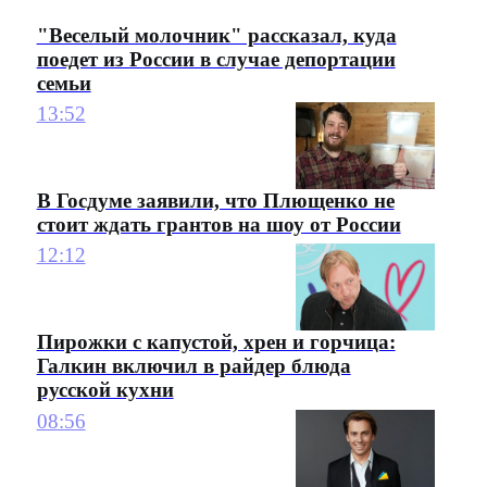
"Веселый молочник" рассказал, куда
поедет из России в случае депортации
семьи
13:52
В Госдуме заявили, что Плющенко не
стоит ждать грантов на шоу от России
12:12
Пирожки с капустой, хрен и горчица:
Галкин включил в райдер блюда
русской кухни
08:56