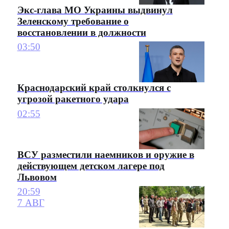
Экс-глава МО Украины выдвинул
Зеленскому требование о
восстановлении в должности
03:50
Краснодарский край столкнулся с
угрозой ракетного удара
02:55
ВСУ разместили наемников и оружие в
действующем детском лагере под
Львовом
20:59
7 АВГ