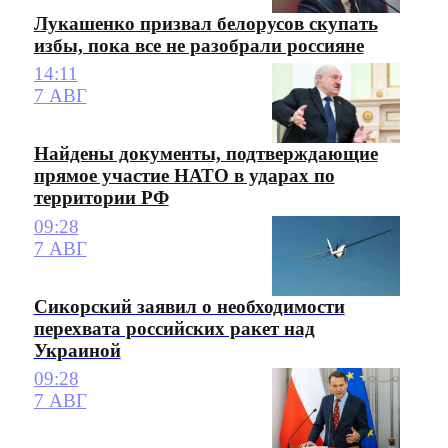
Лукашенко призвал белорусов скупать
избы, пока все не разобрали россияне
14:11
7 АВГ
Найдены документы, подтверждающие
прямое участие НАТО в ударах по
территории РФ
09:28
7 АВГ
Сикорский заявил о необходимости
перехвата российских ракет над
Украиной
09:28
7 АВГ