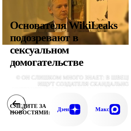
Основателя WikiLeaks
подозревают в
сексуальном
домогательстве
© ОН СЛИШКОМ МНОГО ЗНАЕТ: В ШВЕЦ
ИЩУТ СОЗДАТЕЛЯ СКАНДАЛЬНО
ИНТЕРНЕТ-ПОРТАЛА WIKILEAKS ДЖУЛИА
АССАНД
СЛЕДИТЕ ЗА
Дзен
Макс
НОВОСТЯМИ: