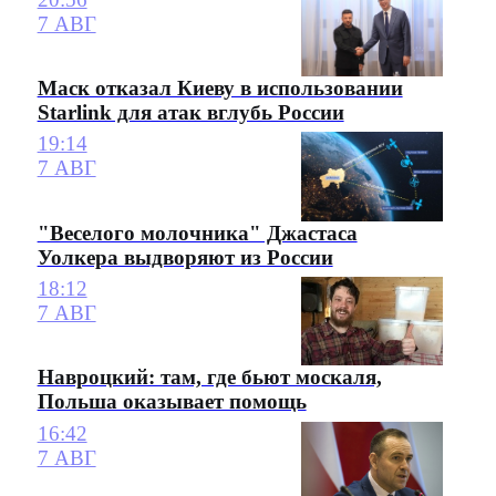
7 АВГ
Маск отказал Киеву в использовании
Starlink для атак вглубь России
19:14
7 АВГ
"Веселого молочника" Джастаса
Уолкера выдворяют из России
18:12
7 АВГ
Навроцкий: там, где бьют москаля,
Польша оказывает помощь
16:42
7 АВГ