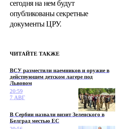
сегодня на нем будут
опубликованы секретные
документы ЦРУ.
ЧИТАЙТЕ ТАКЖЕ
ВСУ разместили наемников и оружие в
действующем детском лагере под
Львовом
20:59
7 АВГ
В Сербии назвали визит Зеленского в
Белград местью ЕС
20:56