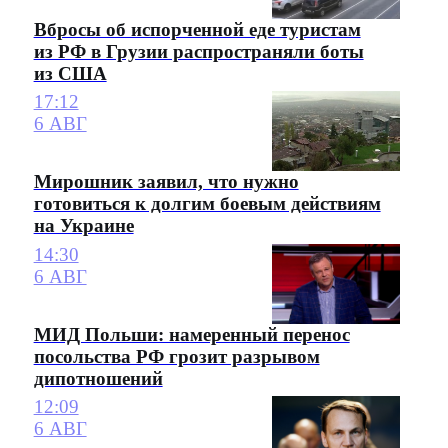
Вбросы об испорченной еде туристам
из РФ в Грузии распространяли боты
из США
17:12
6 АВГ
Мирошник заявил, что нужно
готовиться к долгим боевым действиям
на Украине
14:30
6 АВГ
МИД Польши: намеренный перенос
посольства РФ грозит разрывом
дипотношений
12:09
6 АВГ