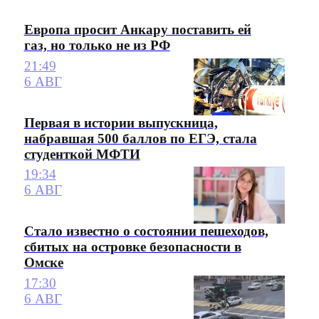
Европа просит Анкару поставить ей
газ, но только не из РФ
21:49
6 АВГ
Первая в истории выпускница,
набравшая 500 баллов по ЕГЭ, стала
студенткой МФТИ
19:34
6 АВГ
Стало известно о состоянии пешеходов,
сбитых на островке безопасности в
Омске
17:30
6 АВГ