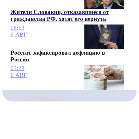
Жители Словакии, отказавшиеся от
гражданства РФ, хотят его вернуть
08:13
6 АВГ
Росстат зафиксировал дефляцию в
России
03:28
6 АВГ