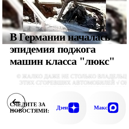
В Германии началась
эпидемия поджога
машин класса "люкс"
© ЖАЛКО ДАЖЕ НЕ СТОЛЬКО ВЛАДЕЛЬЦ
ЭТИХ СГОРЕВШИХ АВТОМОБИЛЕЙ √ ОН
СКОРЕЕ ВСЕГО, ПОЛУЧАТ СТРАХОВК
ЖАЛКО ТЫСЯЧИ ДУНАМОВ - ЭТО БОЛЕЕ 1
ГЕКТАРОВ - СГОРЕВШЕГО ЛЕС
СЛЕДИТЕ ЗА
Дзен
Макс
НОВОСТЯМИ: