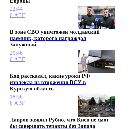
Европы
22:44
6 АВГ
В зоне СВО уничтожен молдавский
наемник, которого награждал
Залужный
20:46
6 АВГ
Коц рассказал, какие уроки РФ
извлекла из вторжения ВСУ в
Курскую область
18:56
6 АВГ
Лавров заявил Рубио, что Киев не смог
бы совершать теракты без Запада