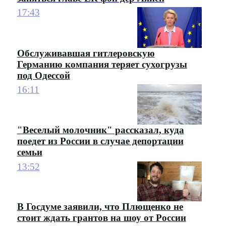
17:43
Обслуживавшая гитлеровскую
Германию компания теряет сухогрузы
под Одессой
16:11
"Веселый молочник" рассказал, куда
поедет из России в случае депортации
семьи
13:52
В Госдуме заявили, что Плющенко не
стоит ждать грантов на шоу от России