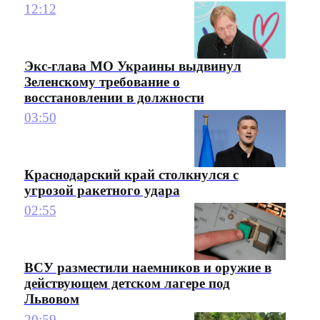
12:12
Экс-глава МО Украины выдвинул
Зеленскому требование о
восстановлении в должности
03:50
Краснодарский край столкнулся с
угрозой ракетного удара
02:55
ВСУ разместили наемников и оружие в
действующем детском лагере под
Львовом
20:59