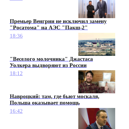
Премьер Венгрии не исключил замену
"Росатома" на АЭС "Пакш-2"
18:36
"Веселого молочника" Джастаса
Уолкера выдворяют из России
18:12
Навроцкий: там, где бьют москаля,
Польша оказывает помощь
16:42