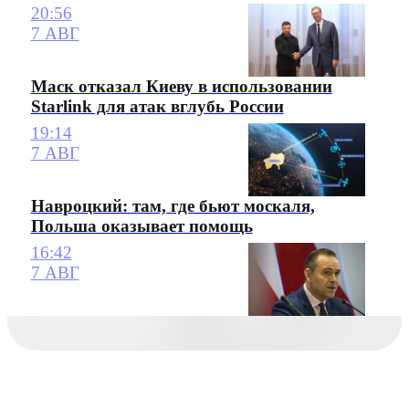
20:56
7 АВГ
Маск отказал Киеву в использовании
Starlink для атак вглубь России
19:14
7 АВГ
Навроцкий: там, где бьют москаля,
Польша оказывает помощь
16:42
7 АВГ