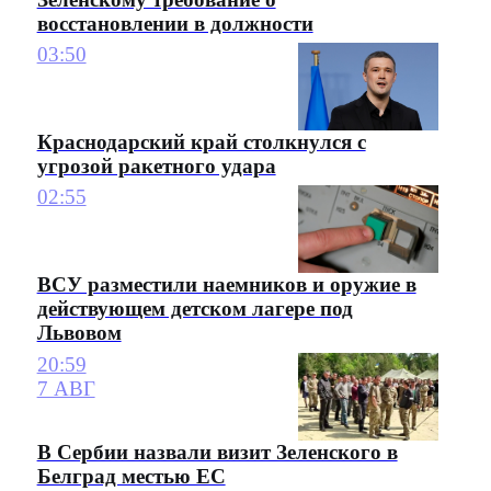
восстановлении в должности
03:50
Краснодарский край столкнулся с
угрозой ракетного удара
02:55
ВСУ разместили наемников и оружие в
действующем детском лагере под
Львовом
20:59
7 АВГ
В Сербии назвали визит Зеленского в
Белград местью ЕС