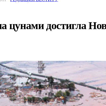
на цунами достигла Но