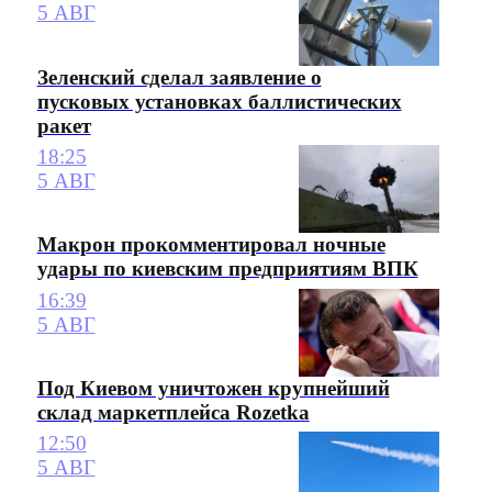
5 АВГ
Зеленский сделал заявление о
пусковых установках баллистических
ракет
18:25
5 АВГ
Макрон прокомментировал ночные
удары по киевским предприятиям ВПК
16:39
5 АВГ
Под Киевом уничтожен крупнейший
склад маркетплейса Rozetka
12:50
5 АВГ