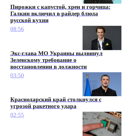
Пирожки с капустой, хрен и горчица:
Галкин включил в райдер блюда
русской кухни
08:56
Экс-глава МО Украины выдвинул
Зеленскому требование о
восстановлении в должности
03:50
Краснодарский край столкнулся с
угрозой ракетного удара
02:55