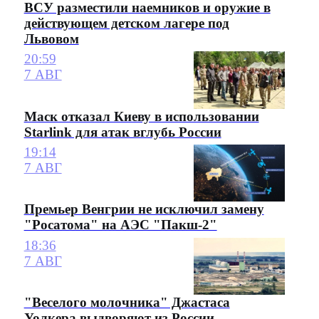
ВСУ разместили наемников и оружие в
действующем детском лагере под
Львовом
20:59
7 АВГ
Маск отказал Киеву в использовании
Starlink для атак вглубь России
19:14
7 АВГ
Премьер Венгрии не исключил замену
"Росатома" на АЭС "Пакш-2"
18:36
7 АВГ
"Веселого молочника" Джастаса
Уолкера выдворяют из России