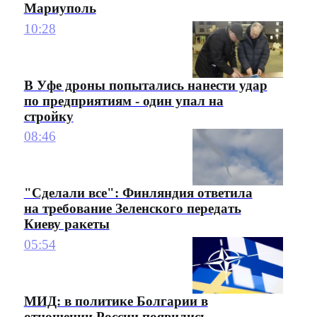
Мариуполь
10:28
В Уфе дроны попытались нанести удар
по предприятиям - один упал на
стройку
08:46
"Сделали все": Финляндия ответила
на требование Зеленского передать
Киеву ракеты
05:54
МИД: в политике Болгарии в
отношении России появились