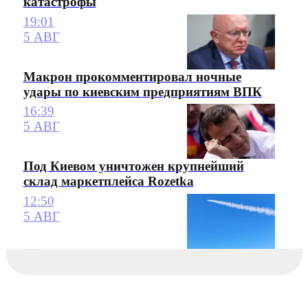
катастрофы
19:01
5 АВГ
Макрон прокомментировал ночные
удары по киевским предприятиям ВПК
16:39
5 АВГ
Под Киевом уничтожен крупнейший
склад маркетплейса Rozetka
12:50
5 АВГ