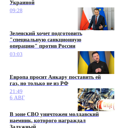
Украиной
09:28
Зеленский хочет подготовить
"специальную санкционную
операцию" против России
03:03
Европа просит Анкару поставить ей
газ, но только не из РФ
21:49
6 АВГ
В зоне СВО уничтожен молдавский
наемник, которого награждал
Залужный