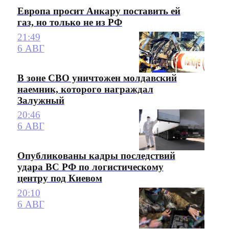
Европа просит Анкару поставить ей
газ, но только не из РФ
21:49
6 АВГ
В зоне СВО уничтожен молдавский
наемник, которого награждал
Залужный
20:46
6 АВГ
Опубликованы кадры последствий
удара ВС РФ по логистическому
центру под Киевом
20:10
6 АВГ