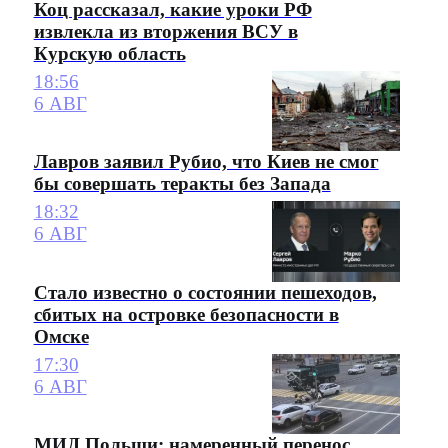
Коц рассказал, какие уроки РФ
извлекла из вторжения ВСУ в
Курскую область
18:56
6 АВГ
Лавров заявил Рубио, что Киев не смог
бы совершать теракты без Запада
18:32
6 АВГ
Стало известно о состоянии пешеходов,
сбитых на островке безопасности в
Омске
17:30
6 АВГ
МИД Польши: намеренный перенос