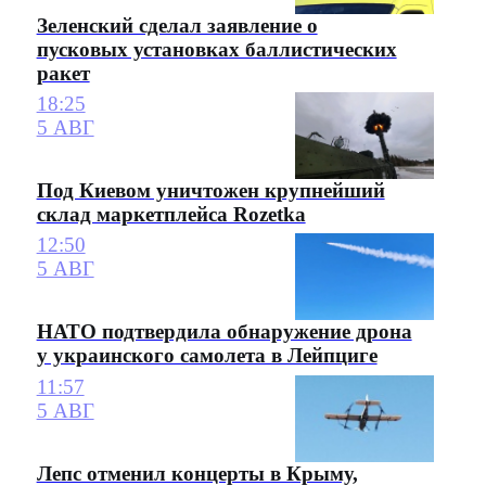
Зеленский сделал заявление о
пусковых установках баллистических
ракет
18:25
5 АВГ
Под Киевом уничтожен крупнейший
склад маркетплейса Rozetka
12:50
5 АВГ
НАТО подтвердила обнаружение дрона
у украинского самолета в Лейпциге
11:57
5 АВГ
Лепс отменил концерты в Крыму,