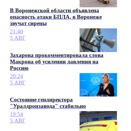
В Воронежской области объявлена
опасность атаки БПЛА, в Воронеже
звучат сирены
21:40
5 АВГ
Захарова прокомментировала слова
Макрона об усилении давления на
Россию
20:24
5 АВГ
Состояние гендиректора
"Уралдронзавода" стабильно
19:54
5 АВГ