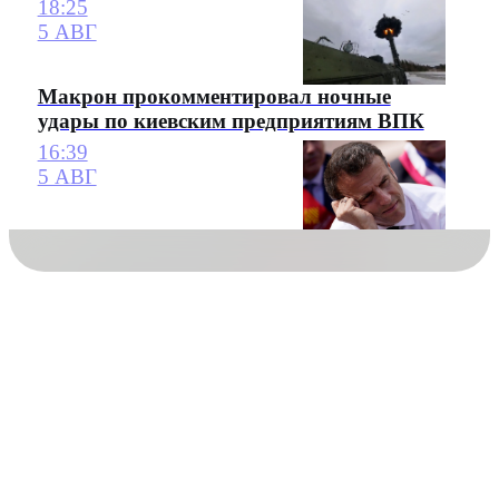
18:25
5 АВГ
Макрон прокомментировал ночные
удары по киевским предприятиям ВПК
16:39
5 АВГ