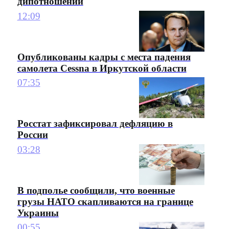
дипотношений
12:09
Опубликованы кадры с места падения
самолета Cessna в Иркутской области
07:35
Росстат зафиксировал дефляцию в
России
03:28
В подполье сообщили, что военные
грузы НАТО скапливаются на границе
Украины
00:55