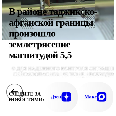
В районе таджикско-
афганской границы
произошло
землетрясение
магнитудой 5,5
© ДЛЯ НАДЕЖНОГО КОНТРОЛЯ СИТУАЦИИ
СЕЙСМООПАСНОМ РЕГИОНЕ НЕОБХОДИ
30-40 СЕЙСМОСТАНЦ
СЛЕДИТЕ ЗА
Дзен
Макс
НОВОСТЯМИ: