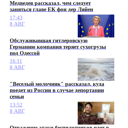
Медведев рассказал, чем следует
заняться главе ЕК фон дер Ляйен
17:43
8 АВГ
Обслуживавшая гитлеровскую
Германию компания теряет сухогрузы
под Одессой
16:11
8 АВГ
"Веселый молочник" рассказал, куда
поедет из России в случае депортации
семьи
13:52
8 АВГ
Отражение атаки беспилотников идет в