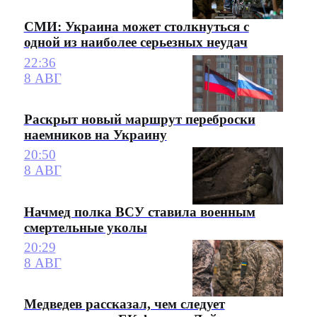
СМИ: Украина может столкнуться с
одной из наиболее серьезных неудач
22:36
8 АВГ
Раскрыт новый маршрут переброски
наемников на Украину
20:50
8 АВГ
Начмед полка ВСУ ставила военным
смертельные уколы
20:29
8 АВГ
Медведев рассказал, чем следует