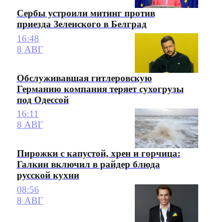
Сербы устроили митинг против
приезда Зеленского в Белград
16:48
8 АВГ
Обслуживавшая гитлеровскую
Германию компания теряет сухогрузы
под Одессой
16:11
8 АВГ
Пирожки с капустой, хрен и горчица:
Галкин включил в райдер блюда
русской кухни
08:56
8 АВГ