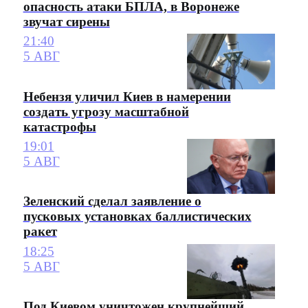
опасность атаки БПЛА, в Воронеже
звучат сирены
21:40
5 АВГ
Небензя уличил Киев в намерении
создать угрозу масштабной
катастрофы
19:01
5 АВГ
Зеленский сделал заявление о
пусковых установках баллистических
ракет
18:25
5 АВГ
Под Киевом уничтожен крупнейший