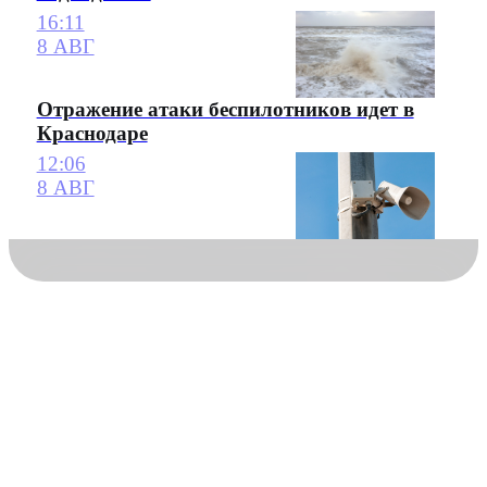
16:11
8 АВГ
Отражение атаки беспилотников идет в
Краснодаре
12:06
8 АВГ