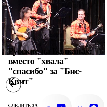
Русские на Балканах:
вместо "хвала" –
"спасибо" за "Бис-
Квит"
СЛЕДИТЕ ЗА