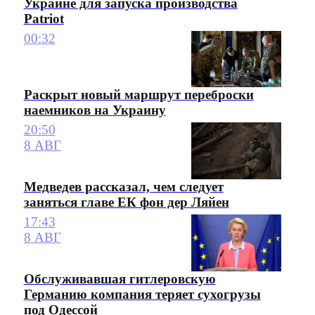
Украине для запуска производства
Patriot
00:32
Раскрыт новый маршрут переброски
наемников на Украину
20:50
8 АВГ
Медведев рассказал, чем следует
заняться главе ЕК фон дер Ляйен
17:43
8 АВГ
Обслуживавшая гитлеровскую
Германию компания теряет сухогрузы
под Одессой